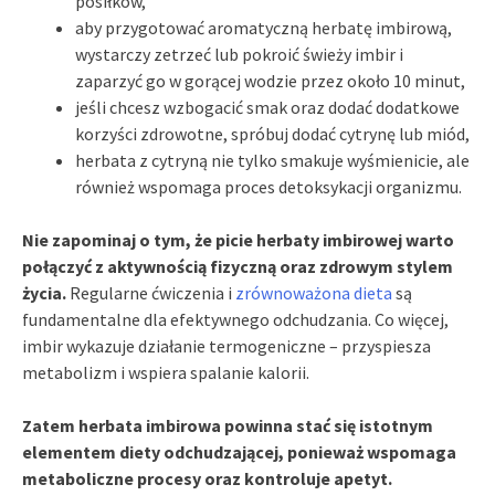
posiłków,
aby przygotować aromatyczną herbatę imbirową,
wystarczy zetrzeć lub pokroić świeży imbir i
zaparzyć go w gorącej wodzie przez około 10 minut,
jeśli chcesz wzbogacić smak oraz dodać dodatkowe
korzyści zdrowotne, spróbuj dodać cytrynę lub miód,
herbata z cytryną nie tylko smakuje wyśmienicie, ale
również wspomaga proces detoksykacji organizmu.
Nie zapominaj o tym, że picie herbaty imbirowej warto
połączyć z aktywnością fizyczną oraz zdrowym stylem
życia.
Regularne ćwiczenia i
zrównoważona dieta
są
fundamentalne dla efektywnego odchudzania. Co więcej,
imbir wykazuje działanie termogeniczne – przyspiesza
metabolizm i wspiera spalanie kalorii.
Zatem herbata imbirowa powinna stać się istotnym
elementem diety odchudzającej, ponieważ wspomaga
metaboliczne procesy oraz kontroluje apetyt.