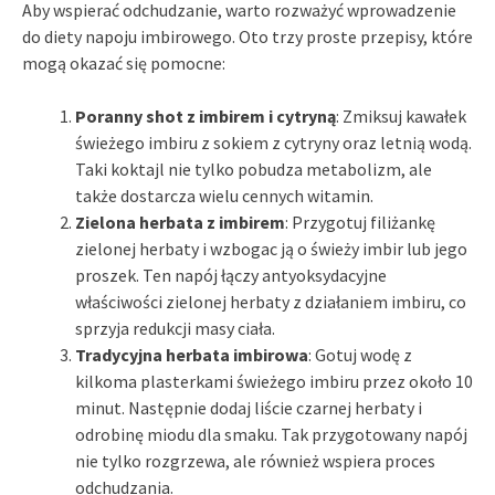
Aby wspierać odchudzanie, warto rozważyć wprowadzenie
do diety napoju imbirowego. Oto trzy proste przepisy, które
mogą okazać się pomocne:
Poranny shot z imbirem i cytryną
: Zmiksuj kawałek
świeżego imbiru z sokiem z cytryny oraz letnią wodą.
Taki koktajl nie tylko pobudza metabolizm, ale
także dostarcza wielu cennych witamin.
Zielona herbata z imbirem
: Przygotuj filiżankę
zielonej herbaty i wzbogac ją o świeży imbir lub jego
proszek. Ten napój łączy antyoksydacyjne
właściwości zielonej herbaty z działaniem imbiru, co
sprzyja redukcji masy ciała.
Tradycyjna herbata imbirowa
: Gotuj wodę z
kilkoma plasterkami świeżego imbiru przez około 10
minut. Następnie dodaj liście czarnej herbaty i
odrobinę miodu dla smaku. Tak przygotowany napój
nie tylko rozgrzewa, ale również wspiera proces
odchudzania.