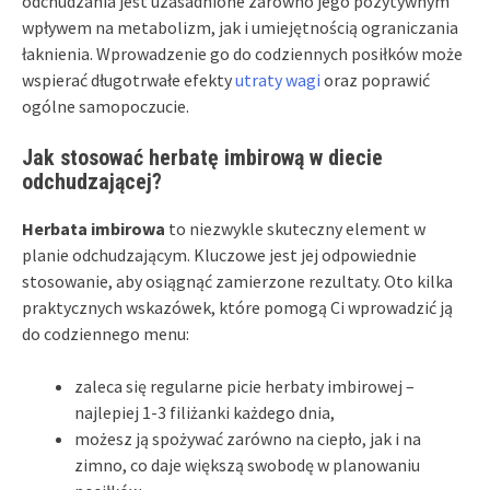
odchudzania jest uzasadnione zarówno jego pozytywnym
wpływem na metabolizm, jak i umiejętnością ograniczania
łaknienia. Wprowadzenie go do codziennych posiłków może
wspierać długotrwałe efekty
utraty wagi
oraz poprawić
ogólne samopoczucie.
Jak stosować herbatę imbirową w diecie
odchudzającej?
Herbata imbirowa
to niezwykle skuteczny element w
planie odchudzającym. Kluczowe jest jej odpowiednie
stosowanie, aby osiągnąć zamierzone rezultaty. Oto kilka
praktycznych wskazówek, które pomogą Ci wprowadzić ją
do codziennego menu:
zaleca się regularne picie herbaty imbirowej –
najlepiej 1-3 filiżanki każdego dnia,
możesz ją spożywać zarówno na ciepło, jak i na
zimno, co daje większą swobodę w planowaniu