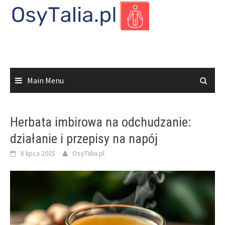
Skip
to
content
Main Menu
Herbata imbirowa na odchudzanie:
działanie i przepisy na napój
8 lipca 2025
OsyTalia.pl