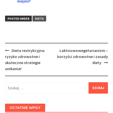
mięśni?
POSTED UNDER
DIETA
Post
Dieta restrykcyjna:
Laktoowowegetarianizm –
navigation
ryzyko zdrowotne i
korzyści zdrowotne i zasady
skuteczne strategie
diety
unikania!
Szukaj:
OSTATNIE WPISY