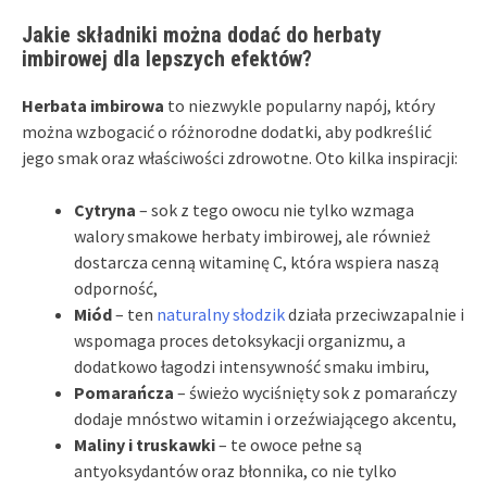
Jakie składniki można dodać do herbaty
imbirowej dla lepszych efektów?
Herbata imbirowa
to niezwykle popularny napój, który
można wzbogacić o różnorodne dodatki, aby podkreślić
jego smak oraz właściwości zdrowotne. Oto kilka inspiracji:
Cytryna
– sok z tego owocu nie tylko wzmaga
walory smakowe herbaty imbirowej, ale również
dostarcza cenną witaminę C, która wspiera naszą
odporność,
Miód
– ten
naturalny słodzik
działa przeciwzapalnie i
wspomaga proces detoksykacji organizmu, a
dodatkowo łagodzi intensywność smaku imbiru,
Pomarańcza
– świeżo wyciśnięty sok z pomarańczy
dodaje mnóstwo witamin i orzeźwiającego akcentu,
Maliny i truskawki
– te owoce pełne są
antyoksydantów oraz błonnika, co nie tylko