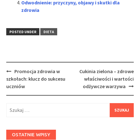
Odwodnienie: przyczyny, objawy i skutki dla
zdrowia
POSTED UNDER
DIETA
Post
Promocja zdrowia w
Cukinia zielona – zdrowe
navigation
szkołach: klucz do sukcesu
właściwości i wartości
uczniów
odżywcze warzywa
Szukaj:
OSTATNIE WPISY