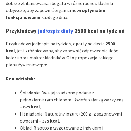
dobrze zbilansowana i bogata w różnorodne składniki
odżywcze, aby zapewnić organizmowi
optymalne
funkcjonowanie
każdego dnia.
Przykładowy
jadłospis diety
2500 kcal na tydzień
Przykładowy jadłospis na tydzień, oparty na diecie
2500
kcal
, jest zróżnicowany, aby zapewnić odpowiednią ilość
kalorii oraz makroskładników. Oto propozycja takiego
planu żywieniowego:
Poniedziałek:
Śniadanie: Dwa jaja sadzone podane z
pełnoziarnistym chlebem i świeżą sałatką warzywną
–
625 kcal
,
II śniadanie: Naturalny jogurt (200 g) z sezonowymi
owocami –
375 kcal
,
Obiad: Risotto przygotowane z indykiem i