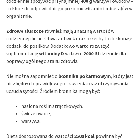
codziennie spożywać przynajmniej
400 g
warzyw i owoców –
to klucz do odpowiedniego poziomu witamin i minerałów w
organizmie.
Zdrowe tłuszcze
również mają znaczną wartość w
codziennej diecie. Oliwa z oliwek oraz orzechy to doskonałe
dodatki do posiłków. Dodatkowo warto rozważyć
suplementację
witaminy D
w dawce
2000 IU
dziennie dla
poprawy ogólnego stanu zdrowia.
Nie można zapomnieć o
błonniku pokarmowym
, który jest
niezbędny do prawidłowego trawienia oraz utrzymywania
uczucia sytości. Źródłem błonnika mogą być:
nasiona roślin strączkowych,
świeże owoce,
warzywa.
Dieta dostosowana do wartości
2500 kcal
powinna być