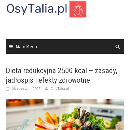
Skip
to
content
Main Menu
Dieta redukcyjna 2500 kcal – zasady,
jadłospis i efekty zdrowotne
28 czerwca 2025
OsyTalia.pl