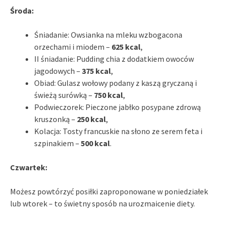
Środa:
Śniadanie: Owsianka na mleku wzbogacona
orzechami i miodem –
625 kcal
,
II śniadanie: Pudding chia z dodatkiem owoców
jagodowych –
375 kcal
,
Obiad: Gulasz wołowy podany z kaszą gryczaną i
świeżą surówką –
750 kcal
,
Podwieczorek: Pieczone jabłko posypane zdrową
kruszonką –
250 kcal
,
Kolacja: Tosty francuskie na słono ze serem feta i
szpinakiem –
500 kcal
.
Czwartek:
Możesz powtórzyć posiłki zaproponowane w poniedziałek
lub wtorek – to świetny sposób na urozmaicenie diety.