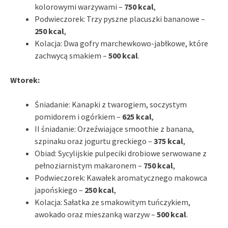
kolorowymi warzywami –
750 kcal
,
Podwieczorek: Trzy pyszne placuszki bananowe –
250 kcal
,
Kolacja: Dwa gofry marchewkowo-jabłkowe, które
zachwycą smakiem –
500 kcal
.
Wtorek:
Śniadanie: Kanapki z twarogiem, soczystym
pomidorem i ogórkiem –
625 kcal
,
II śniadanie: Orzeźwiające smoothie z banana,
szpinaku oraz jogurtu greckiego –
375 kcal
,
Obiad: Sycylijskie pulpeciki drobiowe serwowane z
pełnoziarnistym makaronem –
750 kcal
,
Podwieczorek: Kawałek aromatycznego makowca
japońskiego –
250 kcal
,
Kolacja: Sałatka ze smakowitym tuńczykiem,
awokado oraz mieszanką warzyw –
500 kcal
.