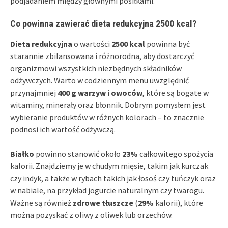
podjadaniem między głównymi posiłkami.
Co powinna zawierać dieta redukcyjna 2500 kcal?
Dieta redukcyjna
o wartości
2500 kcal
powinna być
starannie zbilansowana i różnorodna, aby dostarczyć
organizmowi wszystkich niezbędnych składników
odżywczych. Warto w codziennym menu uwzględnić
przynajmniej
400 g warzyw i owoców
, które są bogate w
witaminy, minerały oraz błonnik. Dobrym pomysłem jest
wybieranie produktów w różnych kolorach – to znacznie
podnosi ich wartość odżywczą.
Białko
powinno stanowić około
23%
całkowitego spożycia
kalorii. Znajdziemy je w chudym mięsie, takim jak kurczak
czy indyk, a także w rybach takich jak łosoś czy tuńczyk oraz
w nabiale, na przykład jogurcie naturalnym czy twarogu.
Ważne są również
zdrowe tłuszcze
(
29%
kalorii), które
można pozyskać z oliwy z oliwek lub orzechów.