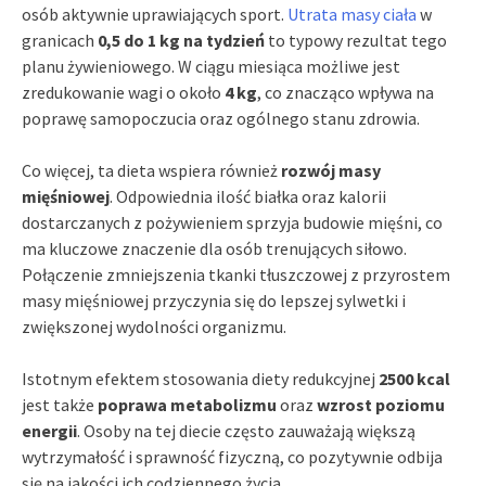
osób aktywnie uprawiających sport.
Utrata masy ciała
w
granicach
0,5 do 1 kg na tydzień
to typowy rezultat tego
planu żywieniowego. W ciągu miesiąca możliwe jest
zredukowanie wagi o około
4 kg
, co znacząco wpływa na
poprawę samopoczucia oraz ogólnego stanu zdrowia.
Co więcej, ta dieta wspiera również
rozwój masy
mięśniowej
. Odpowiednia ilość białka oraz kalorii
dostarczanych z pożywieniem sprzyja budowie mięśni, co
ma kluczowe znaczenie dla osób trenujących siłowo.
Połączenie zmniejszenia tkanki tłuszczowej z przyrostem
masy mięśniowej przyczynia się do lepszej sylwetki i
zwiększonej wydolności organizmu.
Istotnym efektem stosowania diety redukcyjnej
2500 kcal
jest także
poprawa metabolizmu
oraz
wzrost poziomu
energii
. Osoby na tej diecie często zauważają większą
wytrzymałość i sprawność fizyczną, co pozytywnie odbija
się na jakości ich codziennego życia.