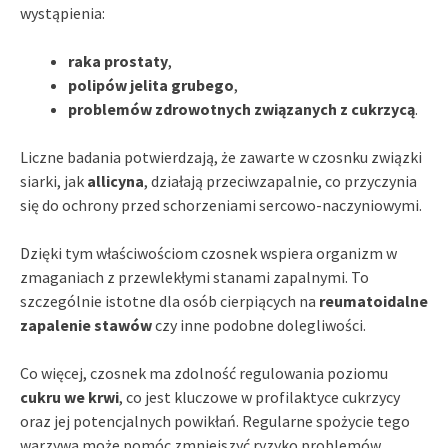
wystąpienia:
raka prostaty
,
polipów jelita grubego
,
problemów zdrowotnych związanych z cukrzycą
.
Liczne badania potwierdzają, że zawarte w czosnku związki
siarki, jak
allicyna
, działają przeciwzapalnie, co przyczynia
się do ochrony przed schorzeniami sercowo-naczyniowymi.
Dzięki tym właściwościom czosnek wspiera organizm w
zmaganiach z przewlekłymi stanami zapalnymi. To
szczególnie istotne dla osób cierpiących na
reumatoidalne
zapalenie stawów
czy inne podobne dolegliwości.
Co więcej, czosnek ma zdolność regulowania poziomu
cukru we krwi
, co jest kluczowe w profilaktyce cukrzycy
oraz jej potencjalnych powikłań. Regularne spożycie tego
warzywa może pomóc zmniejszyć ryzyko problemów