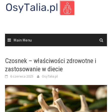
Skip
to
content
Main Menu
Czosnek – właściwości zdrowotne i
zastosowanie w diecie
6 czerwca 2025
OsyTalia.pl