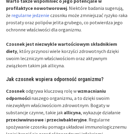
Warto także wspomnieć o jego potencjale w
profilaktyce nowotworowej
. Niektóre badania sugerują,
że
regularne jedzenie
czosnku może zmniejszać ryzyko raka
prostaty oraz polipów jelita grubego, co potwierdza jego
ochronne właściwości dla organizmu.
Czosnek jest niezwykle wartościowym składnikiem
diety
, który przynosi wiele korzyści zdrowotnych dzięki
swoim leczniczym właściwościom oraz aktywnym
związkom takim jak allicyna.
Jak czosnek wspiera odporność organizmu?
Czosnek
odgrywa kluczową rolę w
wzmacnianiu
odporności
naszego organizmu, a to dzięki swoim
niezwykłym właściwościom zdrowotnym. Bogaty w
substancje czynne, takie jak
allicyna
, wykazuje działanie
przeciwwirusowe
i
przeciwbakteryjne
. Regularne
spożywanie czosnku pomaga układowi immunologicznemu
lepiej bronić się przed różnorodnymi infekcjami.