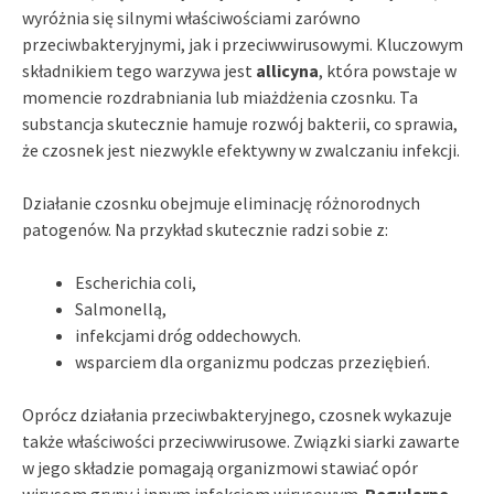
wyróżnia się silnymi właściwościami zarówno
przeciwbakteryjnymi, jak i przeciwwirusowymi. Kluczowym
składnikiem tego warzywa jest
allicyna
, która powstaje w
momencie rozdrabniania lub miażdżenia czosnku. Ta
substancja skutecznie hamuje rozwój bakterii, co sprawia,
że czosnek jest niezwykle efektywny w zwalczaniu infekcji.
Działanie czosnku obejmuje eliminację różnorodnych
patogenów. Na przykład skutecznie radzi sobie z:
Escherichia coli,
Salmonellą,
infekcjami dróg oddechowych.
wsparciem dla organizmu podczas przeziębień.
Oprócz działania przeciwbakteryjnego, czosnek wykazuje
także właściwości przeciwwirusowe. Związki siarki zawarte
w jego składzie pomagają organizmowi stawiać opór
wirusom grypy i innym infekcjom wirusowym.
Regularne