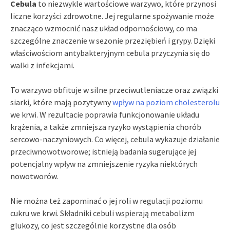
Cebula
to niezwykle wartościowe warzywo, które przynosi
liczne korzyści zdrowotne. Jej regularne spożywanie może
znacząco wzmocnić nasz układ odpornościowy, co ma
szczególne znaczenie w sezonie przeziębień i grypy. Dzięki
właściwościom antybakteryjnym cebula przyczynia się do
walki z infekcjami.
To warzywo obfituje w silne przeciwutleniacze oraz związki
siarki, które mają pozytywny
wpływ na poziom cholesterolu
we krwi. W rezultacie poprawia funkcjonowanie układu
krążenia, a także zmniejsza ryzyko wystąpienia chorób
sercowo-naczyniowych. Co więcej, cebula wykazuje działanie
przeciwnowotworowe; istnieją badania sugerujące jej
potencjalny wpływ na zmniejszenie ryzyka niektórych
nowotworów.
Nie można też zapominać o jej roli w regulacji poziomu
cukru we krwi. Składniki cebuli wspierają metabolizm
glukozy, co jest szczególnie korzystne dla osób