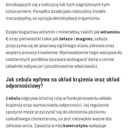
borykających się z cukrzycą lub tych zagrożonych tym
schorzeniem. Ponadto działa jako naturalny środek
moczopędny, co sprzyja detoksykacji organizmu.
Dzięki bogactwu witamin i minerałów, takich jak
witamina
C
oraz pierwiastki takie jak
żelazo
i
magnez
, cebula
przyczynia się do poprawy ogólnego stanu zdrowia oraz
wspiera procesy trawienne. Wprowadzenie tego warzywa do
codziennych posiłków pozwala wzbogacić dietę o cenne
składniki odżywcze i prozdrowotne właściwości.
Jak cebula wpływa na układ krążenia oraz układ
odpornościowy?
Cebula
odgrywa istotną rolę w funkcjonowaniu układu
krążenia oraz wzmacnianiu odporności. Jej regularne
spożycie może przyczynić się do obniżenia poziomu
szkodliwego cholesterolu, co jest niezwykle ważne dla
zdrowia serca. Zawarta w niej
kwercetyna
wykazuje