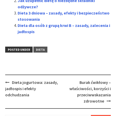
Jak uzupełnić dietę o niezbędne składniki
odżywcze?
Dieta 3 dniowa – zasady, efekty i bezpieczeństwo
stosowania
Dieta dla osób z grupą krwi B – zasady, zalecenia i
jadłospis
POSTED UNDER
DIETA
Post
Dieta jogurtowa: zasady,
Burak ćwikłowy –
navigation
jadłospis i efekty
właściwości, korzyści i
odchudzania
przeciwwskazania
zdrowotne