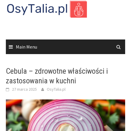
Skip
to
content
Main Menu
Cebula – zdrowotne właściwości i
zastosowania w kuchni
27 marca 2025
OsyTalia.pl