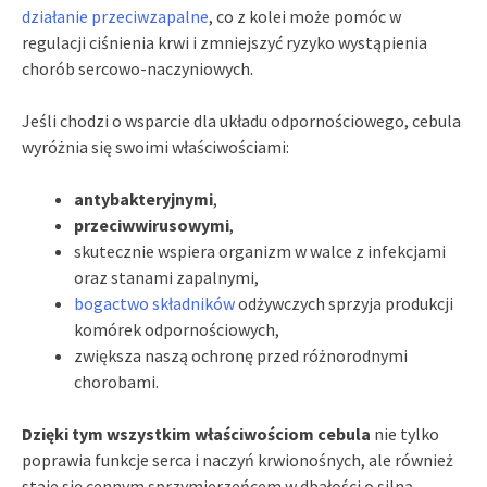
działanie przeciwzapalne
, co z kolei może pomóc w
regulacji ciśnienia krwi i zmniejszyć ryzyko wystąpienia
chorób sercowo-naczyniowych.
Jeśli chodzi o wsparcie dla układu odpornościowego, cebula
wyróżnia się swoimi właściwościami:
antybakteryjnymi
,
przeciwwirusowymi
,
skutecznie wspiera organizm w walce z infekcjami
oraz stanami zapalnymi,
bogactwo składników
odżywczych sprzyja produkcji
komórek odpornościowych,
zwiększa naszą ochronę przed różnorodnymi
chorobami.
Dzięki tym wszystkim właściwościom cebula
nie tylko
poprawia funkcje serca i naczyń krwionośnych, ale również
staje się cennym sprzymierzeńcem w dbałości o silną