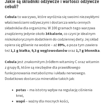
Jakie są składniki odżywcze i wartości odżywcze
cebuli?
Cebula
to warzywo, które wyróżnia się swoimi niezwykłymi
właściwościami odżywczymi i dostarcza wielu cennych
składników dla organizmu. W 100 gramach tego warzywa
znajdziemy jedynie około
34 kalorie
, co czyni je idealnym
niskokalorycznym dodatkiem do codziennej diety. Jej skład
opiera się głównie na wodzie – aż
89%
, a poza tym zawiera
też
1,1 g białka
,
9,3 g węglowodanów
oraz
1,7 g błonnika
.
Cebula
jest znakomitym źródłem witaminy C oraz witamin
z grupy B, które są niezbędne dla prawidłowego
funkcjonowania metabolizmu i układu nerwowego.
Dodatkowo dostarcza minerałów takich jak:
potas
– ma istotny wpływ na regulację ciśnienia
krwi,
wapń
– ważny dla mocnych kości,