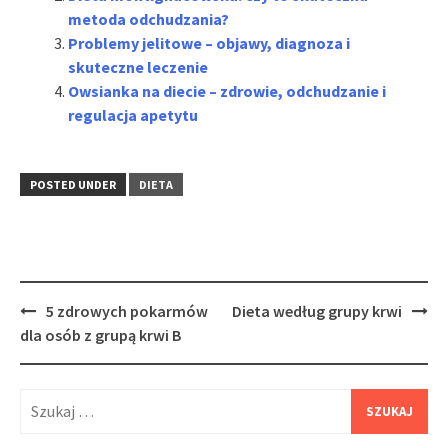
metoda odchudzania?
Problemy jelitowe – objawy, diagnoza i
skuteczne leczenie
Owsianka na diecie – zdrowie, odchudzanie i
regulacja apetytu
POSTED UNDER
DIETA
Post
5 zdrowych pokarmów
Dieta według grupy krwi
navigation
dla osób z grupą krwi B
Szukaj: