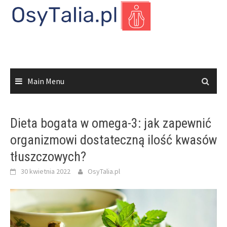
Skip
to
content
Main Menu
Dieta bogata w omega-3: jak zapewnić
organizmowi dostateczną ilość kwasów
tłuszczowych?
30 kwietnia 2022
OsyTalia.pl