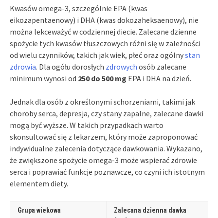
Kwasów omega-3, szczególnie EPA (kwas
eikozapentaenowy) i DHA (kwas dokozaheksaenowy), nie
można lekceważyć w codziennej diecie. Zalecane dzienne
spożycie tych kwasów tłuszczowych różni się w zależności
od wielu czynników, takich jak wiek, płeć oraz ogólny
stan
zdrowia
. Dla ogółu dorosłych
zdrowych
osób zalecane
minimum wynosi od
250 do 500 mg
EPA i DHA na dzień.
Jednak dla osób z określonymi schorzeniami, takimi jak
choroby serca, depresja, czy stany zapalne, zalecane dawki
mogą być wyższe. W takich przypadkach warto
skonsultować się z lekarzem, który może zaproponować
indywidualne zalecenia dotyczące dawkowania. Wykazano,
że zwiększone spożycie omega-3 może wspierać zdrowie
serca i poprawiać funkcje poznawcze, co czyni ich istotnym
elementem diety.
Grupa wiekowa
Zalecana dzienna dawka