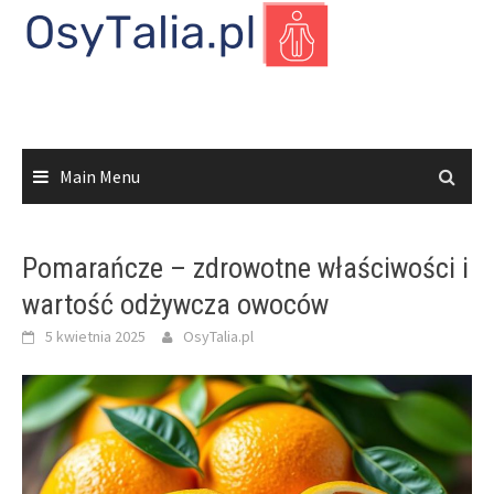
Skip
to
content
Main Menu
Pomarańcze – zdrowotne właściwości i
wartość odżywcza owoców
5 kwietnia 2025
OsyTalia.pl