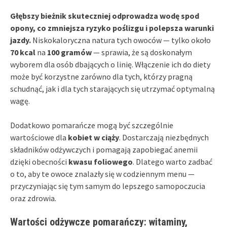
Głębszy bieżnik skuteczniej odprowadza wodę spod
opony, co zmniejsza ryzyko poślizgu i polepsza warunki
jazdy.
Niskokaloryczna natura tych owoców — tylko około
70 kcal
na
100 gramów
— sprawia, że są doskonałym
wyborem dla osób dbających o linię. Włączenie ich do diety
może być korzystne zarówno dla tych, którzy pragną
schudnąć, jak i dla tych starających się utrzymać optymalną
wagę.
Dodatkowo pomarańcze mogą być szczególnie
wartościowe dla
kobiet w ciąży
. Dostarczają niezbędnych
składników odżywczych i pomagają zapobiegać anemii
dzięki obecności
kwasu foliowego
. Dlatego warto zadbać
o to, aby te owoce znalazły się w codziennym menu —
przyczyniając się tym samym do lepszego samopoczucia
oraz zdrowia.
Wartości odżywcze pomarańczy: witaminy,