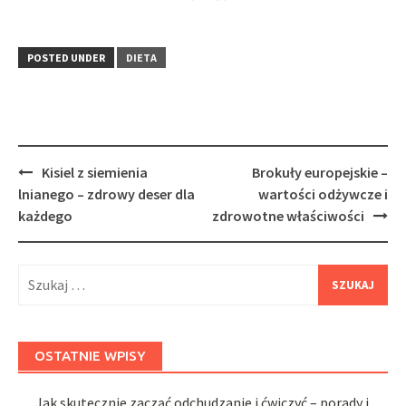
POSTED UNDER
DIETA
Post
Kisiel z siemienia
Brokuły europejskie –
navigation
lnianego – zdrowy deser dla
wartości odżywcze i
każdego
zdrowotne właściwości
Szukaj:
OSTATNIE WPISY
Jak skutecznie zacząć odchudzanie i ćwiczyć – porady i