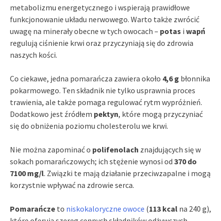
metabolizmu energetycznego i wspierają prawidłowe
funkcjonowanie układu nerwowego. Warto także zwrócić
uwagę na minerały obecne w tych owocach –
potas
i
wapń
regulują ciśnienie krwi oraz przyczyniają się do zdrowia
naszych kości.
Co ciekawe, jedna pomarańcza zawiera około
4,6 g
błonnika
pokarmowego. Ten składnik nie tylko usprawnia proces
trawienia, ale także pomaga regulować rytm wypróżnień.
Dodatkowo jest źródłem
pektyn
, które mogą przyczyniać
się do obniżenia poziomu cholesterolu we krwi.
Nie można zapominać o
polifenolach
znajdujących się w
sokach pomarańczowych; ich stężenie wynosi od
370 do
7100 mg/l
. Związki te mają działanie przeciwzapalne i mogą
korzystnie wpływać na zdrowie serca.
Pomarańcze
to
niskokaloryczne owoce
(
113 kcal
na 240 g),
które oferują szereg cennych składników odżywczych