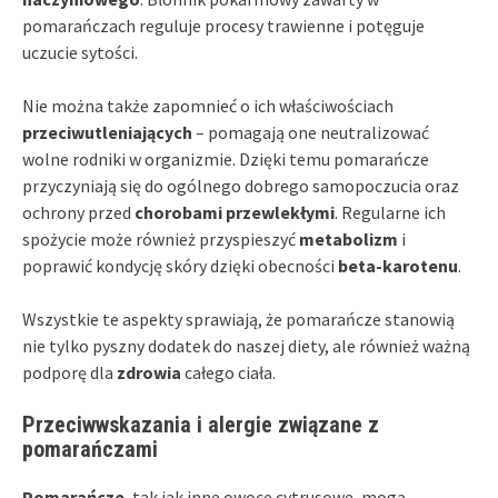
pomarańczach reguluje procesy trawienne i potęguje
uczucie sytości.
Nie można także zapomnieć o ich właściwościach
przeciwutleniających
– pomagają one neutralizować
wolne rodniki w organizmie. Dzięki temu pomarańcze
przyczyniają się do ogólnego dobrego samopoczucia oraz
ochrony przed
chorobami przewlekłymi
. Regularne ich
spożycie może również przyspieszyć
metabolizm
i
poprawić kondycję skóry dzięki obecności
beta-karotenu
.
Wszystkie te aspekty sprawiają, że pomarańcze stanowią
nie tylko pyszny dodatek do naszej diety, ale również ważną
podporę dla
zdrowia
całego ciała.
Przeciwwskazania i alergie związane z
pomarańczami
Pomarańcze
, tak jak inne owoce cytrusowe, mogą