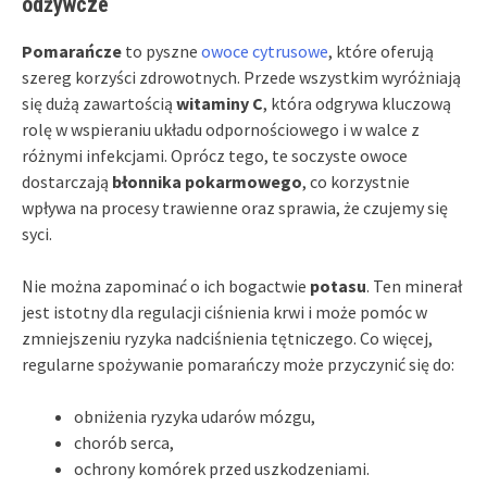
odżywcze
Pomarańcze
to pyszne
owoce cytrusowe
, które oferują
szereg korzyści zdrowotnych. Przede wszystkim wyróżniają
się dużą zawartością
witaminy C
, która odgrywa kluczową
rolę w wspieraniu układu odpornościowego i w walce z
różnymi infekcjami. Oprócz tego, te soczyste owoce
dostarczają
błonnika pokarmowego
, co korzystnie
wpływa na procesy trawienne oraz sprawia, że czujemy się
syci.
Nie można zapominać o ich bogactwie
potasu
. Ten minerał
jest istotny dla regulacji ciśnienia krwi i może pomóc w
zmniejszeniu ryzyka nadciśnienia tętniczego. Co więcej,
regularne spożywanie pomarańczy może przyczynić się do:
obniżenia ryzyka udarów mózgu,
chorób serca,
ochrony komórek przed uszkodzeniami.