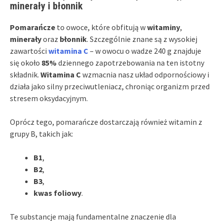
minerały i błonnik
Pomarańcze
to owoce, które obfitują w
witaminy
,
minerały
oraz
błonnik
. Szczególnie znane są z wysokiej
zawartości
witamina C
– w owocu o wadze 240 g znajduje
się około
85%
dziennego zapotrzebowania na ten istotny
składnik.
Witamina C
wzmacnia nasz układ odpornościowy i
działa jako silny przeciwutleniacz, chroniąc organizm przed
stresem oksydacyjnym.
Oprócz tego, pomarańcze dostarczają również witamin z
grupy B, takich jak:
B1
,
B2
,
B3
,
kwas foliowy
.
Te substancje mają fundamentalne znaczenie dla