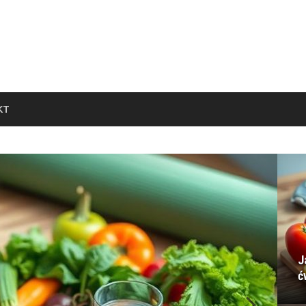
KT
J
ć