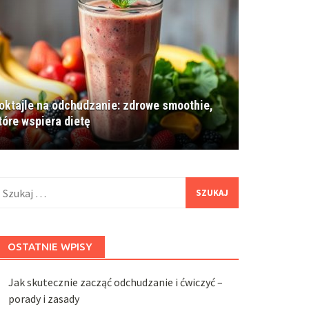
oktajle na odchudzanie: zdrowe smoothie,
tóre wspiera dietę
zukaj:
OSTATNIE WPISY
Jak skutecznie zacząć odchudzanie i ćwiczyć –
porady i zasady