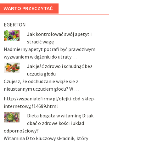
WARTO PRZECZYTAĆ
EGERTON
Jak kontrolować swój apetyt i
stracić wagę
Nadmierny apetyt potrafi być prawdziwym
wyzwaniem w dążeniu do utraty …
Jak jeść zdrowo i schudnąć bez
uczucia głodu
Czujesz, że odchudzanie wiąże się z
nieustannym uczuciem głodu? W …
http://wspanialefirmy.pl/olejki-cbd-sklep-
internetowy,f14699.html
Dieta bogata w witaminę D: jak
dbać o zdrowe kości i układ
odpornościowy?
Witamina D to kluczowy składnik, który