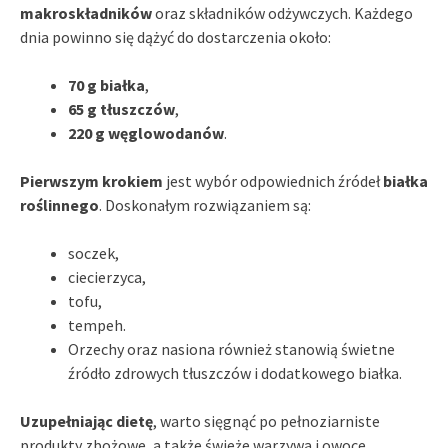
makroskładników
oraz składników odżywczych. Każdego
dnia powinno się dążyć do dostarczenia około:
70 g białka
,
65 g tłuszczów
,
220 g węglowodanów
.
Pierwszym krokiem
jest wybór odpowiednich źródeł
białka
roślinnego
. Doskonałym rozwiązaniem są:
soczek,
ciecierzyca,
tofu,
tempeh.
Orzechy oraz nasiona również stanowią świetne
źródło zdrowych tłuszczów i dodatkowego białka.
Uzupełniając dietę
, warto sięgnąć po pełnoziarniste
produkty zbożowe, a także świeże warzywa i owoce.