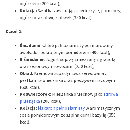
ogórkiem (200 kcal),
Kolacja:
Sałatka zawierająca ciecierzycę, pomidory,
ogórki oraz oliwę z oliwek (350 kcal).
Dzień 2:
Śniadanie:
Chleb pełnoziarnisty posmarowany
awokado i pokrojonym pomidorem (400 kcal),
II śniadanie:
Jogurt sojowy zmieszany z granolą
oraz sezonowymi owocami (250 kcal),
Obiad:
Kremowa zupa dyniowa serwowana z
pestkami słonecznika oraz pieczywem razowym
(600 kcal),
Podwieczorek:
Mieszanka orzechów jako
zdrowa
przekąska
(200 kcal),
Kolacja:
Makaron pełnoziarnisty
w aromatycznym
sosie pomidorowym ze szpinakiem i bazylią (350
kcal).