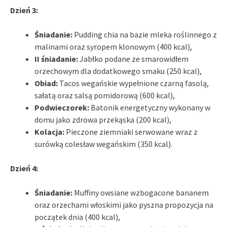
Dzień 3:
Śniadanie:
Pudding chia na bazie mleka roślinnego z
malinami oraz syropem klonowym (400 kcal),
II śniadanie:
Jabłko podane ze smarowidłem
orzechowym dla dodatkowego smaku (250 kcal),
Obiad:
Tacos wegańskie wypełnione czarną fasolą,
sałatą oraz salsą pomidorową (600 kcal),
Podwieczorek:
Batonik energetyczny wykonany w
domu jako zdrowa przekąska (200 kcal),
Kolacja:
Pieczone ziemniaki serwowane wraz z
surówką colesław wegańskim (350 kcal).
Dzień 4:
Śniadanie:
Muffiny owsiane wzbogacone bananem
oraz orzechami włoskimi jako pyszna propozycja na
początek dnia (400 kcal),