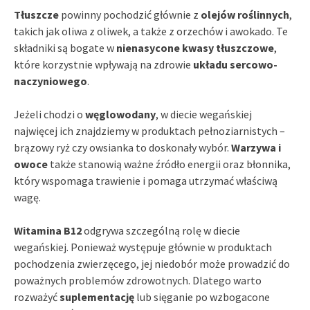
Tłuszcze
powinny pochodzić głównie z
olejów roślinnych
,
takich jak oliwa z oliwek, a także z orzechów i awokado. Te
składniki są bogate w
nienasycone kwasy tłuszczowe
,
które korzystnie wpływają na zdrowie
układu sercowo-
naczyniowego
.
Jeżeli chodzi o
węglowodany
, w diecie wegańskiej
najwięcej ich znajdziemy w produktach pełnoziarnistych –
brązowy ryż czy owsianka to doskonały wybór.
Warzywa i
owoce
także stanowią ważne źródło energii oraz błonnika,
który wspomaga trawienie i pomaga utrzymać właściwą
wagę.
Witamina B12
odgrywa szczególną rolę w diecie
wegańskiej. Ponieważ występuje głównie w produktach
pochodzenia zwierzęcego, jej niedobór może prowadzić do
poważnych problemów zdrowotnych. Dlatego warto
rozważyć
suplementację
lub sięganie po wzbogacone