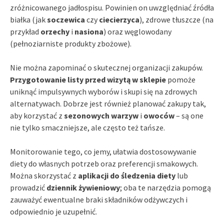
zróżnicowanego jadłospisu. Powinien on uwzględniać źródła
białka (jak
soczewica
czy
ciecierzyca
), zdrowe tłuszcze (na
przykład
orzechy
i
nasiona
) oraz węglowodany
(pełnoziarniste produkty zbożowe).
Nie można zapominać o skutecznej organizacji zakupów.
Przygotowanie listy przed wizytą w sklepie
pomoże
uniknąć impulsywnych wyborów i skupi się na zdrowych
alternatywach. Dobrze jest również planować zakupy tak,
aby korzystać z
sezonowych warzyw
i
owoców
– są one
nie tylko smaczniejsze, ale często też tańsze.
Monitorowanie tego, co jemy, ułatwia dostosowywanie
diety do własnych potrzeb oraz preferencji smakowych.
Można skorzystać z
aplikacji do śledzenia diety
lub
prowadzić
dziennik żywieniowy
; oba te narzędzia pomogą
zauważyć ewentualne braki składników odżywczych i
odpowiednio je uzupełnić.