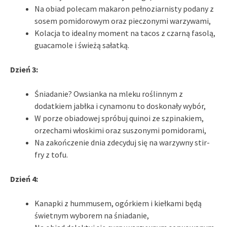
Na obiad polecam makaron pełnoziarnisty podany z
sosem pomidorowym oraz pieczonymi warzywami,
Kolacja to idealny moment na tacos z czarną fasolą,
guacamole i świeżą sałatką.
Dzień 3:
Śniadanie? Owsianka na mleku roślinnym z
dodatkiem jabłka i cynamonu to doskonały wybór,
W porze obiadowej spróbuj quinoi ze szpinakiem,
orzechami włoskimi oraz suszonymi pomidorami,
Na zakończenie dnia zdecyduj się na warzywny stir-
fry z tofu.
Dzień 4:
Kanapki z hummusem, ogórkiem i kiełkami będą
świetnym wyborem na śniadanie,