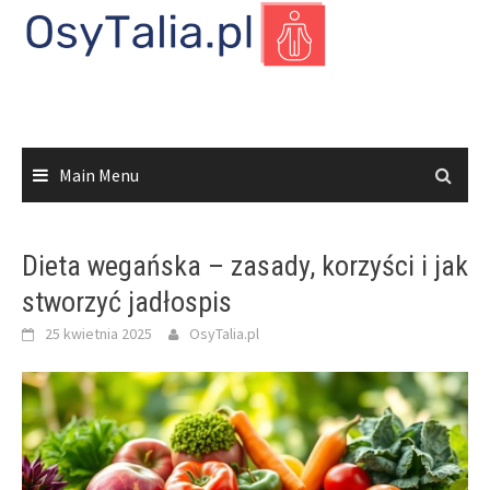
Skip
to
content
Main Menu
Dieta wegańska – zasady, korzyści i jak
stworzyć jadłospis
25 kwietnia 2025
OsyTalia.pl