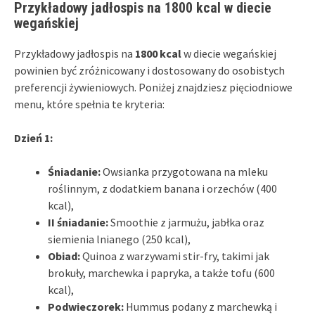
Przykładowy jadłospis na 1800 kcal w diecie
wegańskiej
Przykładowy jadłospis na
1800 kcal
w diecie wegańskiej
powinien być zróżnicowany i dostosowany do osobistych
preferencji żywieniowych. Poniżej znajdziesz pięciodniowe
menu, które spełnia te kryteria:
Dzień 1:
Śniadanie:
Owsianka przygotowana na mleku
roślinnym, z dodatkiem banana i orzechów (400
kcal),
II śniadanie:
Smoothie z jarmużu, jabłka oraz
siemienia lnianego (250 kcal),
Obiad:
Quinoa z warzywami stir-fry, takimi jak
brokuły, marchewka i papryka, a także tofu (600
kcal),
Podwieczorek:
Hummus podany z marchewką i