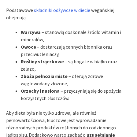
Podstawowe
składniki odżywcze w diecie
wegańskiej
obejmują:
Warzywa
– stanowią doskonałe źródło witamin i
minerałów,
Owoce
– dostarczają cennych błonnika oraz
przeciwutleniaczy,
Rośliny strączkowe
– są bogate w białko oraz
żelazo,
Zboża pełnoziarniste
– oferują zdrowe
węglowodany złożone,
Orzechy i nasiona
– przyczyniają się do spożycia
korzystnych tłuszczów.
Aby dieta była nie tylko zdrowa, ale również
pełnowartościowa, kluczowe jest wprowadzanie
różnorodnych produktów roślinnych do codziennego
jadłospisu. Dodatkowo warto zadbać o
uzupełnianie