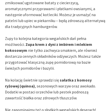
zmiksować ugotowane bataty z ciecierzycą,
aromatycznymi przyprawami i płatkami owsianymi, a
następnie uformować kotleciki. Możesz je usmażyć na
patelni lub upiec w piekarniku – będą zdrowszą alternatywą
dla tradycyjnych hamburgerów.
Zupy to kolejna kategoria wegańskich dań pełna
możliwości.
Zupa krem z dyni z imbirem i mlekiem
kokosowym
nie tylko zachwyca smakiem, ale również
dostarcza cennych składników odżywczych. Możesz także
przygotować klasyczną zupę pomidorową na bazie
świeżych pomidorów i bazylii.
Na kolację świetnie sprawdzi się
sałatka z komosy
ryżowej (quinoa)
, sezonowych warzyw oraz awokado.
Dodatki w postaci orzechów lub pestek podnoszą
zawartość białka oraz zdrowych tłuszczów.
Nie zapominajmy też o słodkich wegańskich deserach!