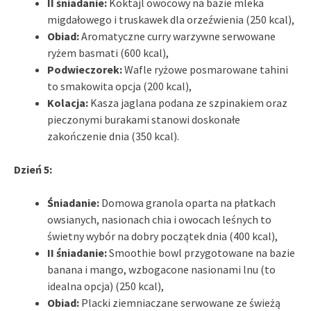
II śniadanie:
Koktajl owocowy na bazie mleka
migdałowego i truskawek dla orzeźwienia (250 kcal),
Obiad:
Aromatyczne curry warzywne serwowane
ryżem basmati (600 kcal),
Podwieczorek:
Wafle ryżowe posmarowane tahini
to smakowita opcja (200 kcal),
Kolacja:
Kasza jaglana podana ze szpinakiem oraz
pieczonymi burakami stanowi doskonałe
zakończenie dnia (350 kcal).
Dzień 5:
Śniadanie:
Domowa granola oparta na płatkach
owsianych, nasionach chia i owocach leśnych to
świetny wybór na dobry początek dnia (400 kcal),
II śniadanie:
Smoothie bowl przygotowane na bazie
banana i mango, wzbogacone nasionami lnu (to
idealna opcja) (250 kcal),
Obiad:
Placki ziemniaczane serwowane ze świeżą