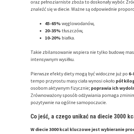
oraz pełnoziarniste zboża to doskonały wybór. Źródł
znaleźć się w diecie. Ważne są odpowiednie propor
45-65%
węglowodanów,
20-35%
tłuszczów,
10-20%
białka.
Takie zbilansowanie wspiera nie tylko budowę mas
intensywnym wysiłku.
Pierwsze efekty diety mogą być widoczne już po
6-
tempo przyrostu masy ciała wynosi około
pół kil
osobom aktywnym fizycznie;
poprawia ich wydol
Zrównoważony sposób odżywiania pomaga zminim
pozytywnie na ogólne samopoczucie.
Co jeść, a czego unikać na diecie 3000 kc
W diecie 3000 kcal kluczowe jest wybieranie pr