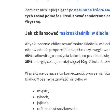
Zamiast nich lepiej sięgać po
naturalne źródła ene
tych zasad pomoże Ci realizować zamierzone ce
fizyczną.
Jak zbilansować
makroskładniki w diecie
Aby skutecznie zbilansować makroskładniki w diec
odpowiednich proporcji białka, tłuszczy i węglowo
65%
całkowitego spożycia kalorii, co przekłada się
35%
energii, co daje mniej więcej
92 g
. Z kolei bia
W praktyce oznacza to konieczność tworzenia różn
białka. Możemy je znaleźć nie tylko w:
mięsie,
rybach,
jajkach,
roślinach strączkowych.