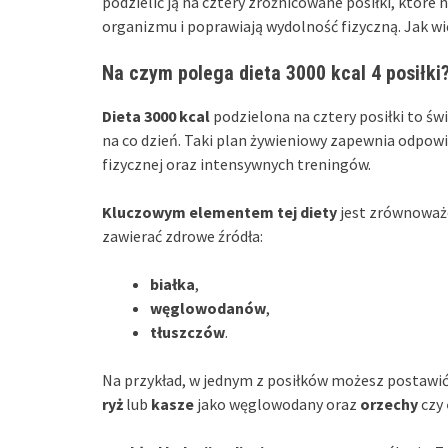
podzielić ją na cztery zróżnicowane posiłki, które 
organizmu i poprawiają wydolność fizyczną. Jak w
Na czym polega dieta 3000 kcal 4 posiłki
Dieta 3000 kcal
podzielona na cztery posiłki to świ
na co dzień. Taki plan żywieniowy zapewnia odpowi
fizycznej oraz intensywnych treningów.
Kluczowym elementem tej diety
jest zrównoważe
zawierać zdrowe źródła:
białka
,
węglowodanów
,
tłuszczów
.
Na przykład, w jednym z posiłków możesz postawi
ryż
lub
kasze
jako węglowodany oraz
orzechy
czy