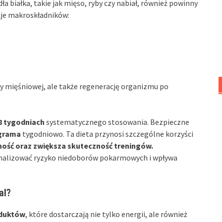
a białka, takie jak mięso, ryby czy nabiał, również powinny
cje makroskładników:
y mięśniowej, ale także regenerację organizmu po
8 tygodniach
systematycznego stosowania. Bezpieczne
ograma
tygodniowo. Ta dieta przynosi szczególne korzyści
ność oraz zwiększa skuteczność treningów.
alizować ryzyko niedoborów pokarmowych i wpływa
al?
oduktów
, które dostarczają nie tylko energii, ale również