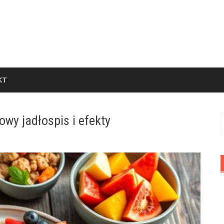
KT
owy jadłospis i efekty
S