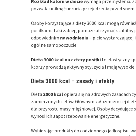
Rozkład kalorii w diecie
wymaga przemyślenia. Zaz
pozwala uniknąć uczucia przejedzenia przed snem i
Osoby korzystające z diety 3000 kcal mogą równie
posiłkami. Taki zabieg pomoże utrzymać stabilny p
odpowiednim
nawodnieniu
– picie wystarczającej
ogólne samopoczucie.
Dieta 3000 kcal na cztery posiłki
to elastyczny sp
którzy prowadzą aktywny styl życia i mają wysoki
Dieta 3000 kcal – zasady i efekty
Dieta
3000 kcal
opiera się na zdrowych zasadach ży
zamierzonych celów. Głównym założeniem tej diety 
dla przyrostu masy mięśniowej. Osoby decydujące si
wynosi ich zapotrzebowanie energetyczne.
Wybierając produkty do codziennego jadłospisu, w