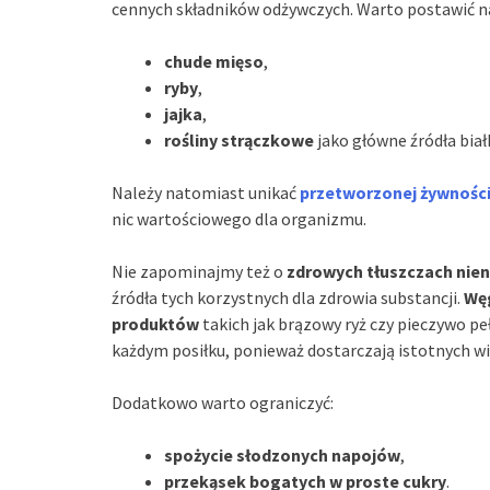
cennych składników odżywczych. Warto postawić n
chude mięso
,
ryby
,
jajka
,
rośliny strączkowe
jako główne źródła biał
Należy natomiast unikać
przetworzonej żywnośc
nic wartościowego dla organizmu.
Nie zapominajmy też o
zdrowych tłuszczach nie
źródła tych korzystnych dla zdrowia substancji.
Węg
produktów
takich jak brązowy ryż czy pieczywo p
każdym posiłku, ponieważ dostarczają istotnych wi
Dodatkowo warto ograniczyć:
spożycie słodzonych napojów
,
przekąsek bogatych w proste cukry
.