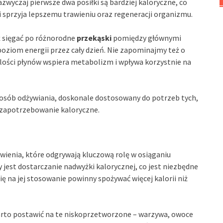
wyczaj pierwsze dwa posiłki są bardziej kaloryczne, co
 sprzyja lepszemu trawieniu oraz regeneracji organizmu.
ż sięgać po różnorodne
przekąski
pomiędzy głównymi
oziom energii przez cały dzień. Nie zapominajmy też o
 ilości płynów wspiera metabolizm i wpływa korzystnie na
osób odżywiania, doskonale dostosowany do potrzeb tych,
e zapotrzebowanie kaloryczne.
wienia, które odgrywają kluczową rolę w osiąganiu
jest dostarczanie nadwyżki kalorycznej, co jest niezbędne
ę na jej stosowanie powinny spożywać więcej kalorii niż
arto postawić na te niskoprzetworzone – warzywa, owoce