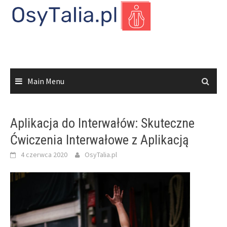
Skip
to
content
Main Menu
Aplikacja do Interwałów: Skuteczne
Ćwiczenia Interwałowe z Aplikacją
4 czerwca 2020
OsyTalia.pl