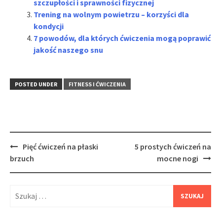
szczupłości i sprawności fizycznej
Trening na wolnym powietrzu – korzyści dla
kondycji
7 powodów, dla których ćwiczenia mogą poprawić
jakość naszego snu
POSTED UNDER
FITNESS I ĆWICZENIA
Post
Pięć ćwiczeń na płaski
5 prostych ćwiczeń na
navigation
brzuch
mocne nogi
Szukaj: